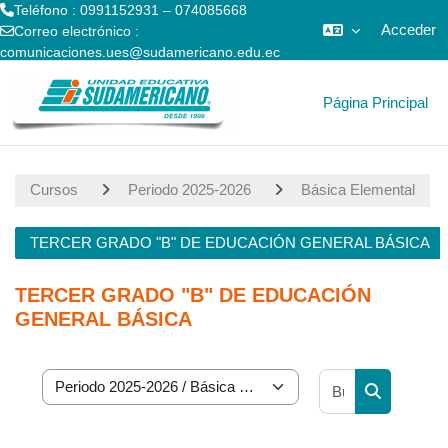
Teléfono : 0991152931 – 074085668
Acceder
Correo electrónico :
comunicaciones.ues@sudamericano.edu.ec
Salta al contenido principal
Página Principal
Cursos
Periodo 2025-2026
Básica Elemental
TERCER GRADO "B" DE EDUCACIÓN GENERAL BÁSICA
TERCER GRADO "B" DE EDUCACIÓN
GENERAL BÁSICA
Buscar curs
Categorías
Buscar cur