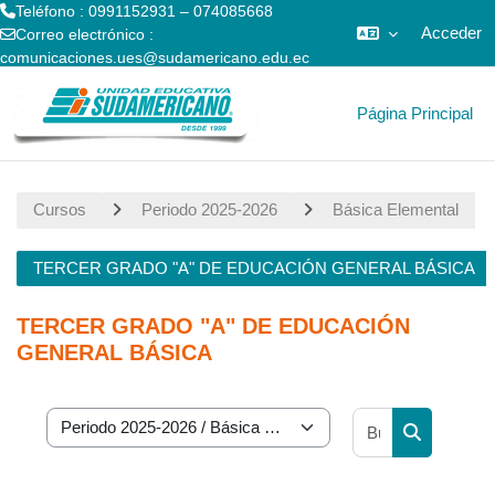
Teléfono : 0991152931 – 074085668
Acceder
Correo electrónico :
comunicaciones.ues@sudamericano.edu.ec
Salta al contenido principal
Página Principal
Cursos
Periodo 2025-2026
Básica Elemental
TERCER GRADO "A" DE EDUCACIÓN GENERAL BÁSICA
TERCER GRADO "A" DE EDUCACIÓN
GENERAL BÁSICA
Buscar curs
Categorías
Buscar cur